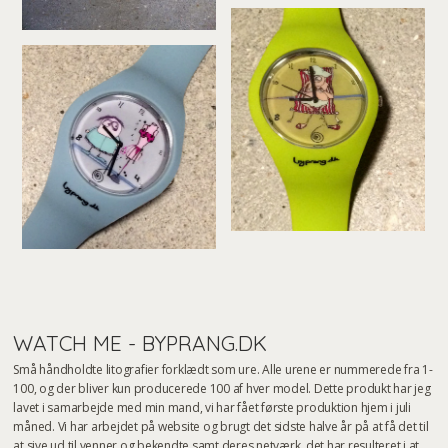
WATCH ME - BYPRANG.DK
Små håndholdte litografier forklædt som ure. Alle urene er nummerede fra 1-
100, og der bliver kun producerede 100 af hver model. Dette produkt har jeg
lavet i samarbejde med min mand, vi har fået første produktion hjem i juli
måned. Vi har arbejdet på website og brugt det sidste halve år på at få det til
at sive ud til venner og bekendte samt deres netværk, det har resulteret i at